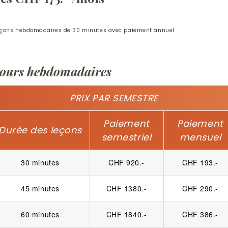
eçons hebdomadaires de 30 minutes avec paiement annuel
ours hebdomadaires
PRIX PAR SEMESTRE
Paiement
Paiement
Durée des leçons
semestriel
mensuel
30 minutes
CHF 920.-
CHF 193.-
45 minutes
CHF 1380.-
CHF 290.-
60 minutes
CHF 1840.-
CHF 386.-