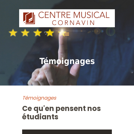
ACCUEIL
Témoignages
A PROPOS
CALENDRIER
NOS COURS
Témoignages
Ce qu'en pensent nos
ENGLISH
étudiants